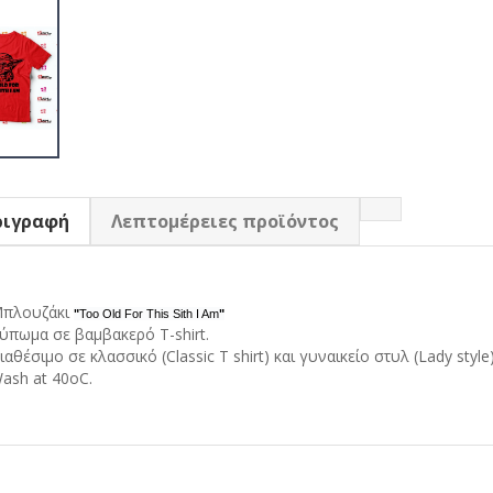
ριγραφή
Λεπτομέρειες προϊόντος
πλουζάκι
"
Too Old For This Sith I Am
"
ύπωμα σε βαμβακερό T-shirt.
ιαθέσιμο σε κλασσικό (Classic T shirt) και γυναικείο στυλ (Lady style
ash at 40oC.