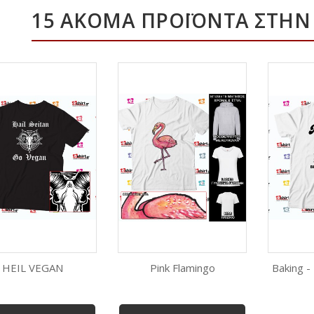
15 ΑΚΌΜΑ ΠΡΟΪΌΝΤΑ ΣΤΗΝ 
HEIL VEGAN
Pink Flamingo
Baking -
ρήγορη προβολή
Γρήγορη προβολή
Γρήγ
Λευκό
Μαύρο
Λευκό
Μαύρο