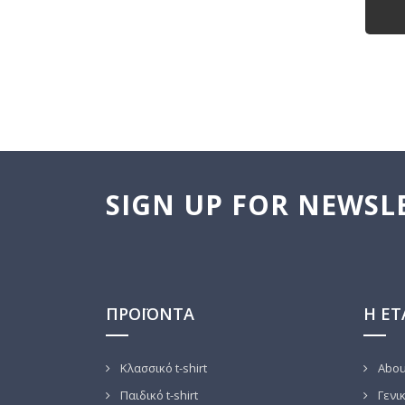
SIGN UP FOR NEWSL
ΠΡΟΪΌΝΤΑ
Η ΕΤ
Κλασσικό t-shirt
Abou
Παιδικό t-shirt
Γενικ