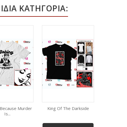
ΊΔΙΑ ΚΑΤΗΓΟΡΊΑ:
 Because Murder
King Of The Darkside
Huma
ορη προβολή
Γρήγορη προβολή
Γρήγορ
Is...
Λευκό
Μαύρο
Λευκό
Μαύρο
Γκρι
Λ