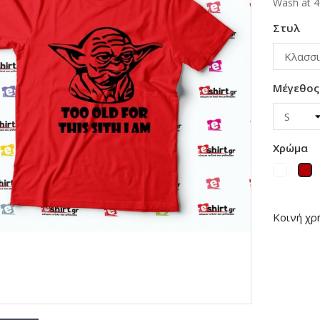
Wash at 4
Στυλ
Μέγεθος
Χρώμα
Λευκό
Κ
Κοινή χρ