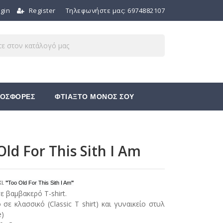
gin
Register
Τηλεφωνήστε μας:
6974882107
ΟΣΦΟΡΕΣ
ΦΤΙΑΞΤΟ ΜΟΝΟΣ ΣΟΥ
Old For This Sith I Am
κι
"
Too Old For This Sith I Am
"
 βαμβακερό T-shirt.
 σε κλασσικό (Classic T shirt) και γυναικείο στυλ
e)