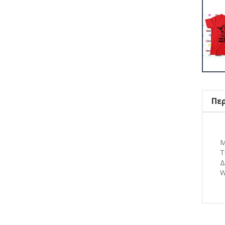
Πε
Μ
Τ
Δ
W