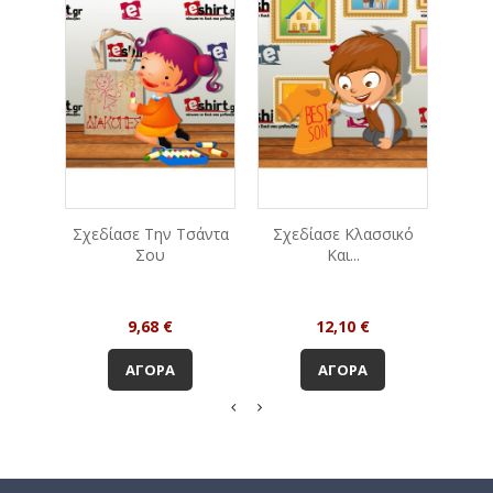
Σχεδίασε Την Τσάντα
Σχεδίασε Κλασσικό
Σχε
Σου
Και...
Τιμή
Τιμή
9,68 €
12,10 €
ΑΓΟΡΆ
ΑΓΟΡΆ