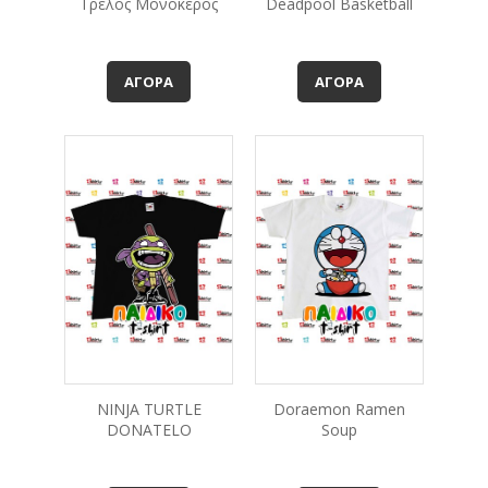
Τρελός Μονόκερος
Deadpool Basketball
ΑΓΟΡΆ
ΑΓΟΡΆ
NINJA TURTLE
Doraemon Ramen
DONATELO
Soup