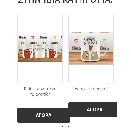
Κάθε Γουλιά Ένα
"Forever Together"
"V
"σ'αγαπώ"
ΑΓΟΡΆ
ΑΓΟΡΆ