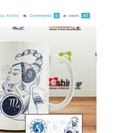
κια
,
Κούπες
Comments
0
views
47