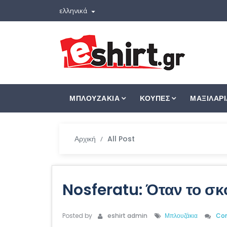
ελληνικά

ΜΠΛΟΥΖΑΚΙΑ
ΚΟΥΠΕΣ
ΜΑΞΙΛΑΡΙ
Αρχική
All Post
Nosferatu: Όταν το σκ
Posted by
eshirt admin
Μπλουζάκια
Co