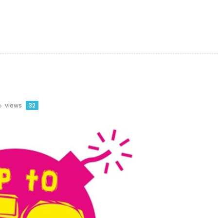
views
32