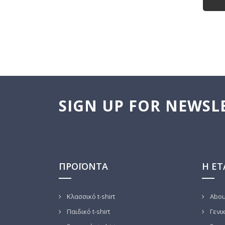
SIGN UP FOR NEWSL
ΠΡΟΪΌΝΤΑ
Η ΕΤ
Κλασσικό t-shirt
Abou
Παιδικό t-shirt
Γενικ