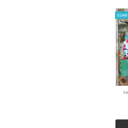
ΕΞΑΝ
Sa
Γ