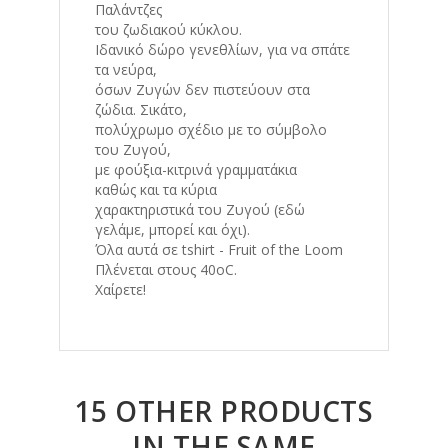
Παλάντζες
του ζωδιακού κύκλου.
Ιδανικό δώρο γενεθλίων, για να σπάτε
τα νεύρα,
όσων Ζυγών δεν πιστεύουν στα
ζώδια. Σικάτο,
πολύχρωμο σχέδιο με το σύμβολο
του Ζυγού,
με φούξια-κιτρινά γραμματάκια
καθώς και τα κύρια
χαρακτηριστικά του Ζυγού (εδώ
γελάμε, μπορεί και όχι).
Όλα αυτά σε tshirt - Fruit of the Loom
Πλένεται στους 40οC.
Χαίρετε!
15 OTHER PRODUCTS
IN THE SAME