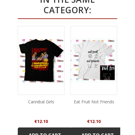
CATEGORY:
Cannibal Girls
Eat Fruit Not Friends
The
Price
Price
€12.10
€12.10