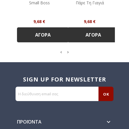
Small Boss
Πάρε Τη Γιαγιά
Po
Τιμή
Τιμή
9,68 €
9,68 €
ΑΓΟΡΆ
ΑΓΟΡΆ
SIGN UP FOR NEWSLETTER
ΠΡΟΪΌΝΤΑ
