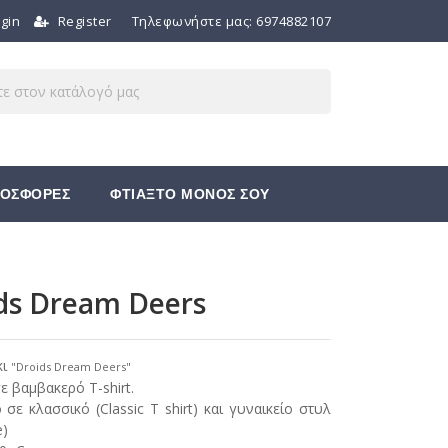
gin
Register
Τηλεφωνήστε μας:
6974882107
ΟΣΦΟΡΕΣ
ΦΤΙΑΞΤΟ ΜΟΝΟΣ ΣΟΥ
ds Dream Deers
κι
"
Droids Dream Deers"
 βαμβακερό T-shirt.
 σε κλασσικό (Classic T shirt) και γυναικείο στυλ
e)