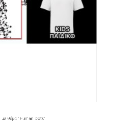
ρο
) με θέμα "Human Dots".