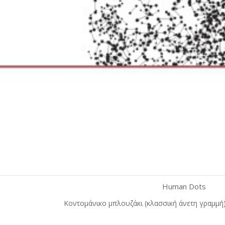
Human Dots
Γρήγορη προβολή
Γκρι
Λευκό
Κόκκινο
Μαύ
Κοντομάνικο μπλουζάκι (κλασσική άνετη γραμμή