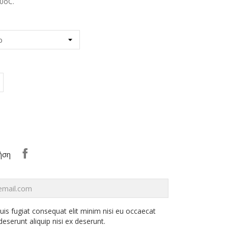
0oC.
αύρο
ήση
uis fugiat consequat elit minim nisi eu occaecat
eserunt aliquip nisi ex deserunt.