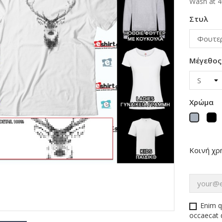
Wash at 4
Στυλ
Μέγεθος
Χρώμα
Μ
Γκρι
Κοινή χρ
Enim q
occaecat d