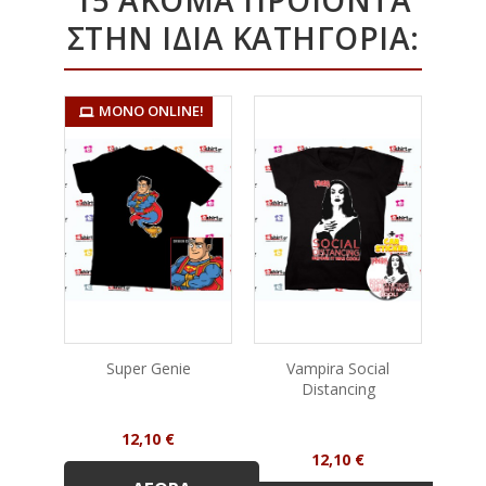
15 ΑΚΌΜΑ ΠΡΟΪΌΝΤΑ
ΣΤΗΝ ΊΔΙΑ ΚΑΤΗΓΟΡΊΑ:
ΜΌΝΟ ONLINE!
Super Genie
Vampira Social
Pow
Distancing
Τιμή
12,10 €
Τιμή
12,10 €