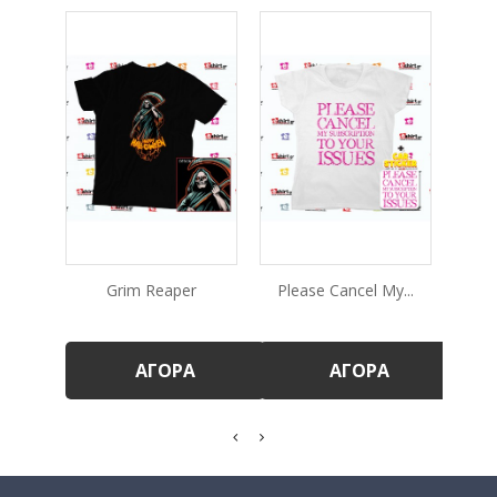
Grim Reaper
Please Cancel My...
I 
ΑΓΟΡΆ
ΑΓΟΡΆ