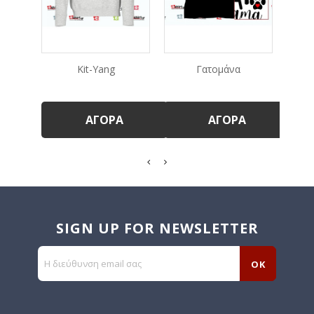
Kit-Yang
Γατομάνα
V
ΑΓΟΡΆ
ΑΓΟΡΆ
SIGN UP FOR NEWSLETTER