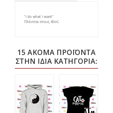
"I do what I want"
Πλένεται στους 40οC.
15 ΑΚΌΜΑ ΠΡΟΪΌΝΤΑ
ΣΤΗΝ ΊΔΙΑ ΚΑΤΗΓΟΡΊΑ: