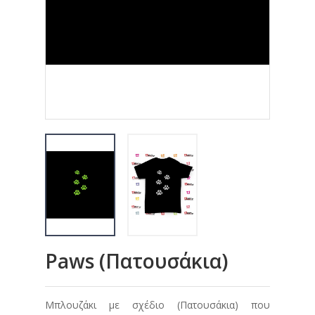
Paws (Πατουσάκια)
Μπλουζάκι με σχέδιο (Πατουσάκια) που