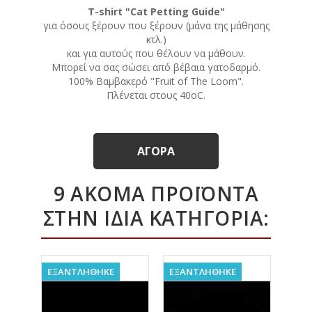
T-shirt "Cat Petting Guide"
για όσους ξέρουν που ξέρουν (μάνα της μάθησης
κτλ.)
και για αυτούς που θέλουν να μάθουν.
Μπορεί να σας σώσει από βέβαια γατοδαρμό.
100% Βαμβακερό "Fruit of The Loom".
Πλένεται στους 40οC.
ΑΓΟΡΆ
9 ΑΚΌΜΑ ΠΡΟΪΌΝΤΑ
ΣΤΗΝ ΊΔΙΑ ΚΑΤΗΓΟΡΊΑ:
ΕΞΑΝΤΛΗΘΗΚΕ
ΕΞΑΝΤΛΗΘΗΚΕ
ΕΞΑ