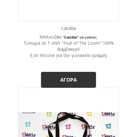
Catzilla!
Μπλουζάκι
"
Catzilla!
" για γατίστες.
Tύπωμα σε T-shirt "Fruit of The Loom" 100%
Βαμβακερό
ή σε Viscose για την γυναικεία γραμμή.
ΑΓΟΡΆ