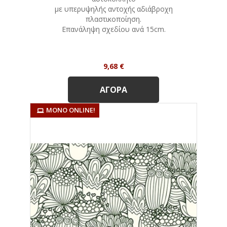
με υπερυψηλής αντοχής αδιάβροχη
πλαστικοποίηση.
Eπανάληψη σχεδίου ανά 15cm.
Τιμή
9,68 €
ΑΓΟΡΆ
ΜΌΝΟ ONLINE!