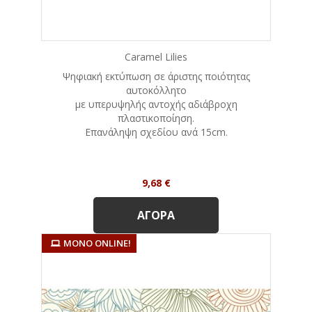
Caramel Lilies
Ψηφιακή εκτύπωση σε άριστης ποιότητας
αυτοκόλλητο
με υπερυψηλής αντοχής αδιάβροχη
πλαστικοποίηση.
Eπανάληψη σχεδίου ανά 15cm.
Τιμή
9,68 €
ΑΓΟΡΆ
ΜΌΝΟ ONLINE!