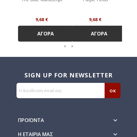
Τιμή
Τιμή
9,68 €
9,68 €
ΑΓΟΡΆ
ΑΓΟΡΆ
SIGN UP FOR NEWSLETTER
ΠΡΟΪΌΝΤΑ

Η ΕΤΑΙΡΊΑ ΜΑΣ
