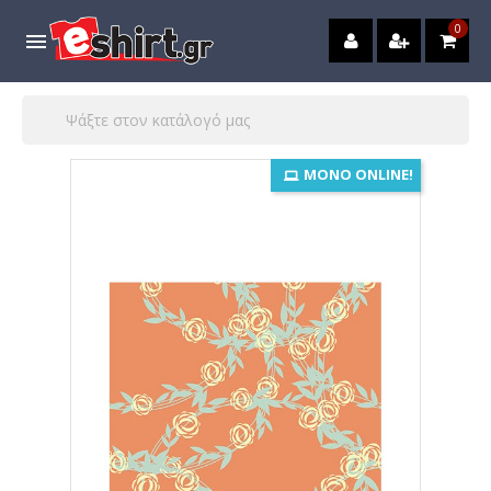
0

ΜΌΝΟ ONLINE!