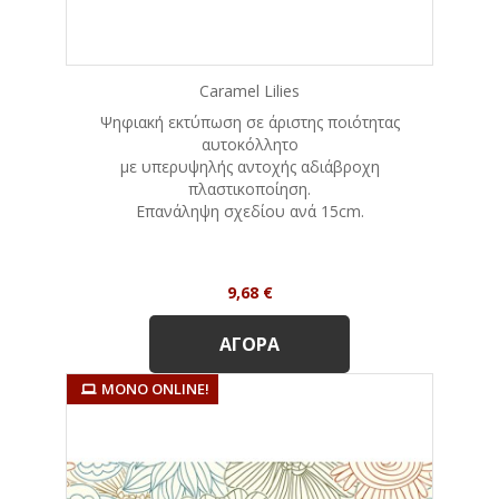
Caramel Lilies
Ψηφιακή εκτύπωση σε άριστης ποιότητας
αυτοκόλλητο
με υπερυψηλής αντοχής αδιάβροχη
πλαστικοποίηση.
Eπανάληψη σχεδίου ανά 15cm.
Τιμή
9,68 €
ΑΓΟΡΆ
ΜΌΝΟ ONLINE!