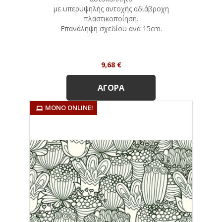
με υπερυψηλής αντοχής αδιάβροχη
πλαστικοποίηση.
Eπανάληψη σχεδίου ανά 15cm.
Τιμή
9,68 €
ΑΓΟΡΆ
ΜΌΝΟ ONLINE!