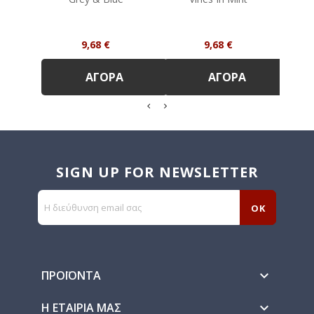
Τιμή
Τιμή
9,68 €
9,68 €
ΑΓΟΡΆ
ΑΓΟΡΆ
SIGN UP FOR NEWSLETTER
ΠΡΟΪΌΝΤΑ

Η ΕΤΑΙΡΊΑ ΜΑΣ
