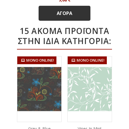
ΑΓΟΡΆ
15 ΑΚΌΜΑ ΠΡΟΪΌΝΤΑ
ΣΤΗΝ ΊΔΙΑ ΚΑΤΗΓΟΡΊΑ:
ΜΌΝΟ ONLINE!
ΜΌΝΟ ONLINE!
Grey & Blue
Vines In Mint