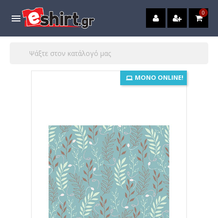
0

ΜΌΝΟ ONLINE!