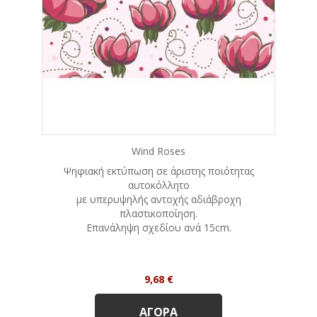
Wind Roses
Ψηφιακή εκτύπωση σε άριστης ποιότητας
αυτοκόλλητο
με υπερυψηλής αντοχής αδιάβροχη
πλαστικοποίηση.
Eπανάληψη σχεδίου ανά 15cm.
Τιμή
9,68 €
ΑΓΟΡΆ