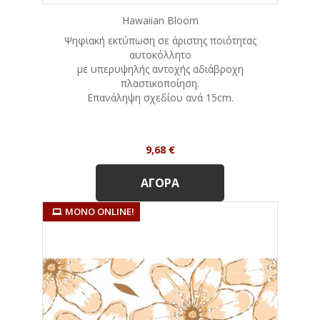
Hawaiian Bloom
Ψηφιακή εκτύπωση σε άριστης ποιότητας
αυτοκόλλητο
με υπερυψηλής αντοχής αδιάβροχη
πλαστικοποίηση.
Eπανάληψη σχεδίου ανά 15cm.
Τιμή
9,68 €
ΑΓΟΡΆ
ΜΌΝΟ ONLINE!