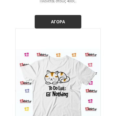
Πλένεται στους 40οC.
ΑΓΟΡΆ