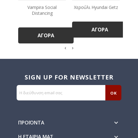
Vampira Social
Χερούλι Hyundai Getz
Distancing
ΑΓΟΡΆ
ΑΓΟΡΆ
SIGN UP FOR NEWSLETTER
ΠΡΟΪΌΝΤΑ

Η ΕΤΑΙΡΊΑ ΜΑΣ
