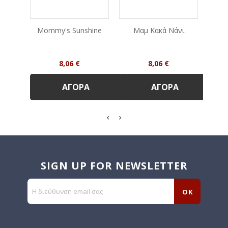
Mommy's Sunshine
Μαμ Κακά Νάνι
ΠΑΡ
Τιμή
Τιμή
8,06 €
8,06 €
ΑΓΟΡΆ
ΑΓΟΡΆ
SIGN UP FOR NEWSLETTER