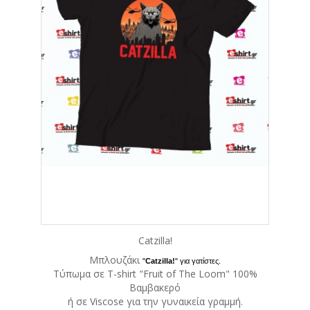
Catzilla!
Μπλουζάκι
"
Catzilla!
" για γατίστες.
Tύπωμα σε T-shirt "Fruit of The Loom" 100%
Βαμβακερό
ή σε Viscose για την γυναικεία γραμμή.