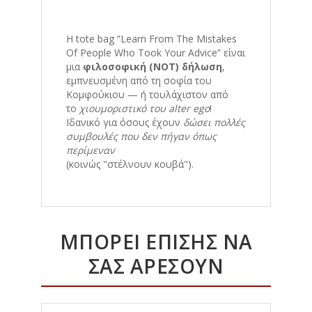
Η tote bag “Learn From The Mistakes
Of People Who Took Your Advice” είναι
μια
φιλοσοφική (ΝΟΤ) δήλωση
,
εμπνευσμένη από τη σοφία του
Κομφούκιου — ή τουλάχιστον από
το
χιουμοριστικό του alter ego
!
Ιδανικό για όσους έχουν
δώσει πολλές
συμβουλές που δεν πήγαν όπως
περίμεναν
(κοινώς "στέλνουν κουβά").
ΜΠΟΡΕΊ ΕΠΊΣΗΣ ΝΑ
ΣΑΣ ΑΡΈΣΟΥΝ