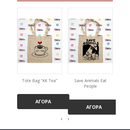
Tote Bag “Kit Tea”
Save Animals Eat
To
People
ΑΓΟΡΆ
ΑΓΟΡΆ