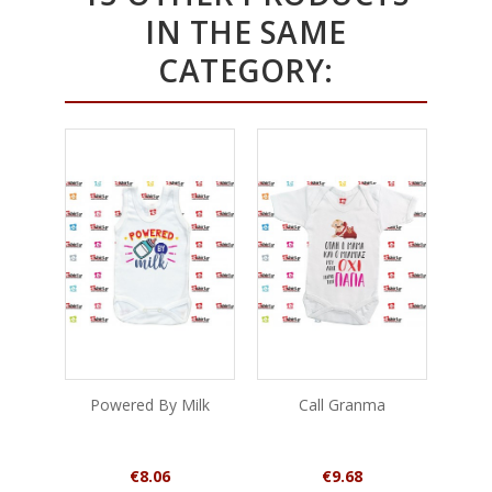
IN THE SAME
CATEGORY:
Powered By Milk
Call Granma
Not
Price
Price
€8.06
€9.68