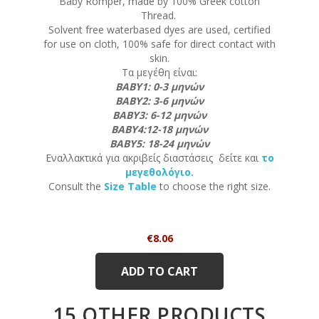
Baby Romper, made by 100% Greek cotton
Thread.
Solvent free waterbased dyes are used, certified
for use on cloth, 100% safe for direct contact with
skin.
Τα μεγέθη είναι:
ΒΑΒΥ1: 0-3 μηνών
ΒΑΒΥ2: 3-6 μηνών
ΒΑΒΥ3: 6-12 μηνών
ΒΑΒΥ4:12-18 μηνών
ΒΑΒΥ5: 18-24 μηνών
Εναλλακτικά για ακριβείς διαστάσεις δείτε και
το
μεγεθολόγιο.
Consult the
Size Table
to choose the right size.
Price
€8.06
ADD TO CART
15 OTHER PRODUCTS