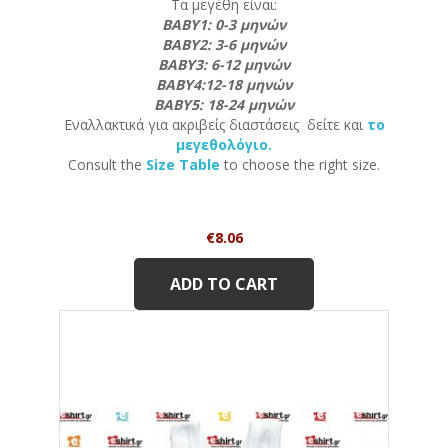
Τα μεγέθη είναι:
ΒΑΒΥ1: 0-3 μηνών
ΒΑΒΥ2: 3-6 μηνών
ΒΑΒΥ3: 6-12 μηνών
ΒΑΒΥ4:12-18 μηνών
ΒΑΒΥ5: 18-24 μηνών
Εναλλακτικά για ακριβείς διαστάσεις δείτε και
το
μεγεθολόγιο.
Consult the
Size Table
to choose the right size.
Price
€8.06
ADD TO CART