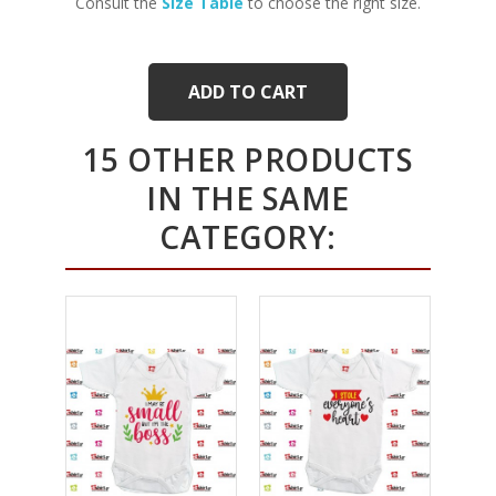
Consult the
Size Table
to choose the right size.
ADD TO CART
15 OTHER PRODUCTS
IN THE SAME
CATEGORY: